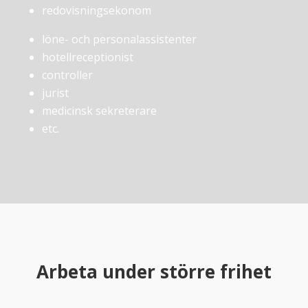
redovisningsekonom
löne- och personalassistenter
hotellreceptionist
controller
jurist
medicinsk sekreterare
etc.
Arbeta under större frihet