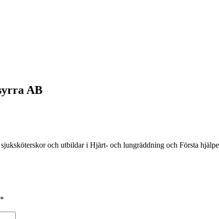
syrra AB
sjuksköterskor och utbildar i Hjärt- och lungräddning och Första hjäl
*