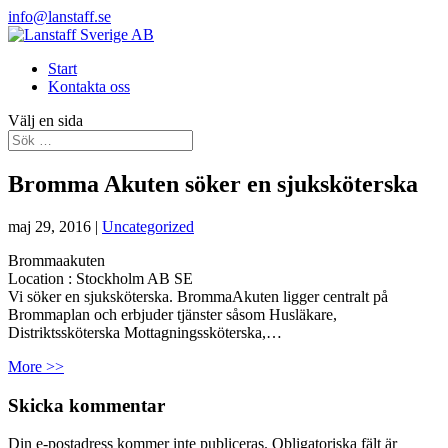
info@lanstaff.se
Start
Kontakta oss
Välj en sida
Bromma Akuten söker en sjuksköterska
maj 29, 2016
|
Uncategorized
Brommaakuten
Location :
Stockholm
AB
SE
Vi söker en sjuksköterska. BrommaAkuten ligger centralt på
Brommaplan och erbjuder tjänster såsom Husläkare,
Distriktssköterska Mottagningssköterska,…
More >>
Skicka kommentar
Din e-postadress kommer inte publiceras.
Obligatoriska fält är