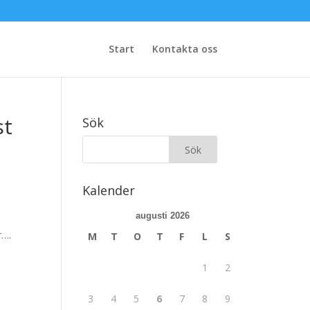
Start
Kontakta oss
st
Sök
Kalender
augusti 2026
r….
M
T
O
T
F
L
S
1
2
3
4
5
6
7
8
9