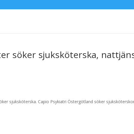
er söker sjuksköterska, nattjän
öker sjuksköterska. Capio Psykiatri Östergötland söker sjukskötersko