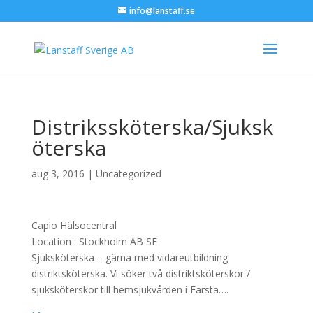
info@lanstaff.se
Distrikssköterska/Sjuksk
öterska
aug 3, 2016
|
Uncategorized
Capio Hälsocentral
Location :
Stockholm
AB
SE
Sjuksköterska – gärna med vidareutbildning
distriktsköterska. Vi söker två distriktsköterskor /
sjuksköterskor till hemsjukvården i Farsta….