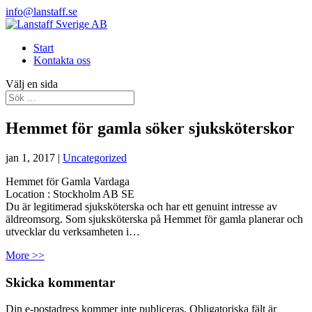
info@lanstaff.se
Start
Kontakta oss
Välj en sida
Hemmet för gamla söker sjuksköterskor
jan 1, 2017
|
Uncategorized
Hemmet för Gamla Vardaga
Location :
Stockholm
AB
SE
Du är legitimerad sjuksköterska och har ett genuint intresse av
äldreomsorg. Som sjuksköterska på Hemmet för gamla planerar och
utvecklar du verksamheten i…
More >>
Skicka kommentar
Din e-postadress kommer inte publiceras.
Obligatoriska fält är