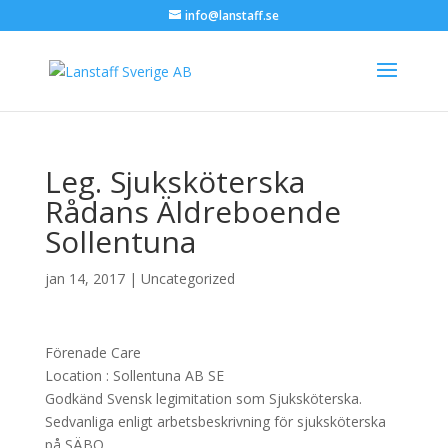
info@lanstaff.se
Leg. Sjuksköterska
Rådans Äldreboende
Sollentuna
jan 14, 2017
|
Uncategorized
Förenade Care
Location :
Sollentuna
AB
SE
Godkänd Svensk legimitation som Sjuksköterska.
Sedvanliga enligt arbetsbeskrivning för sjuksköterska
på SÄBO….