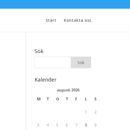
Start
Kontakta oss
Sök
Kalender
augusti 2026
M
T
O
T
F
L
S
1
2
3
4
5
6
7
8
9