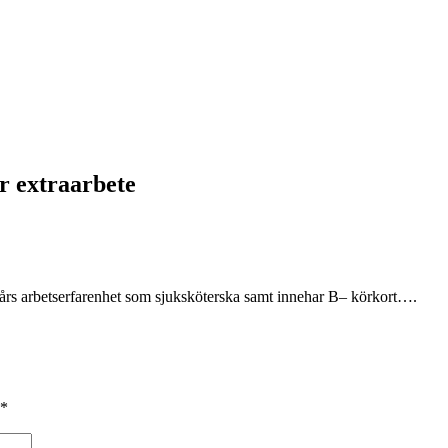
r extraarbete
å års arbetserfarenhet som sjuksköterska samt innehar B– körkort….
*