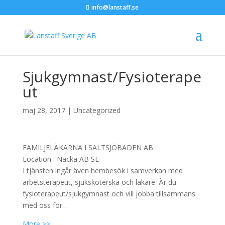
info@lanstaff.se
Sjukgymnast/Fysioterape
ut
maj 28, 2017
|
Uncategorized
FAMILJELÄKARNA I SALTSJÖBADEN AB
Location :
Nacka
AB
SE
I tjänsten ingår även hembesök i samverkan med
arbetsterapeut, sjuksköterska och läkare. Är du
fysioterapeut/sjukgymnast och vill jobba tillsammans
med oss för…
More >>