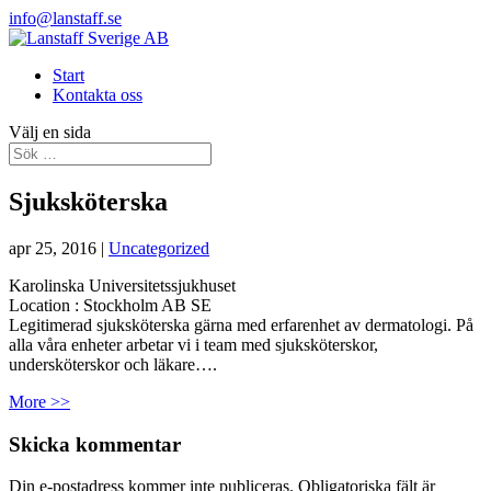
info@lanstaff.se
Start
Kontakta oss
Välj en sida
Sjuksköterska
apr 25, 2016
|
Uncategorized
Karolinska Universitetssjukhuset
Location :
Stockholm
AB
SE
Legitimerad sjuksköterska gärna med erfarenhet av dermatologi. På
alla våra enheter arbetar vi i team med sjuksköterskor,
undersköterskor och läkare….
More >>
Skicka kommentar
Din e-postadress kommer inte publiceras.
Obligatoriska fält är