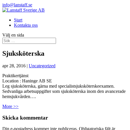
info@lanstaff.se
Start
Kontakta oss
Välj en sida
Sjuksköterska
apr 28, 2016
|
Uncategorized
Praktikertjänst
Location :
Haninge
AB
SE
Leg sjuksköterska, gärna med specialistsjuksköterskeexamen.
Sedvanliga arbetsuppgifter som sjuksköterska inom den avancerade
hemsjukvården….
More >>
Skicka kommentar
Din e-postadress kommer inte publiceras.
Obligatoriska fält är