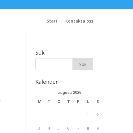
Start
Kontakta oss
Sök
Kalender
augusti 2026
h
M
T
O
T
F
L
S
1
2
3
4
5
6
7
8
9