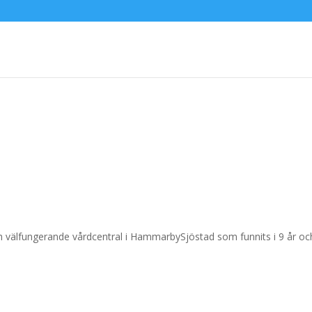
ch välfungerande vårdcentral i HammarbySjöstad som funnits i 9 år oc