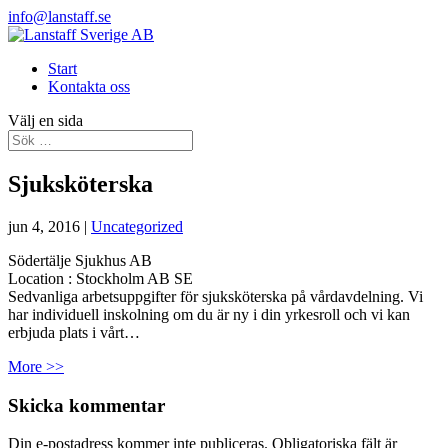
info@lanstaff.se
Start
Kontakta oss
Välj en sida
Sjuksköterska
jun 4, 2016
|
Uncategorized
Södertälje Sjukhus AB
Location :
Stockholm
AB
SE
Sedvanliga arbetsuppgifter för sjuksköterska på vårdavdelning. Vi
har individuell inskolning om du är ny i din yrkesroll och vi kan
erbjuda plats i vårt…
More >>
Skicka kommentar
Din e-postadress kommer inte publiceras.
Obligatoriska fält är