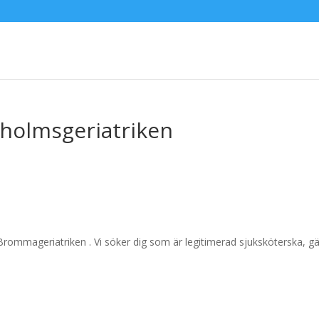
sholmsgeriatriken
rommageriatriken . Vi söker dig som är legitimerad sjuksköterska, g