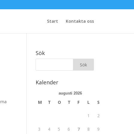
Start
Kontakta oss
Sök
Kalender
augusti 2026
ärna
M
T
O
T
F
L
S
1
2
3
4
5
6
7
8
9