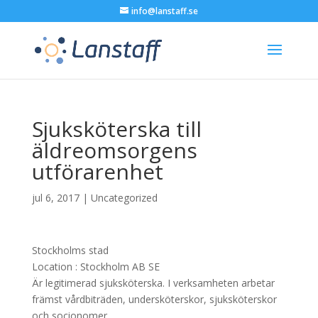
info@lanstaff.se
Sjuksköterska till
äldreomsorgens
utförarenhet
jul 6, 2017
|
Uncategorized
Stockholms stad
Location :
Stockholm
AB
SE
Är legitimerad sjuksköterska. I verksamheten arbetar
främst vårdbiträden, undersköterskor, sjuksköterskor
och socionomer….