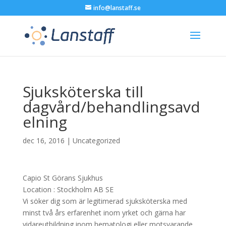
info@lanstaff.se
Sjuksköterska till
dagvård/behandlingsavd
elning
dec 16, 2016
|
Uncategorized
Capio St Görans Sjukhus
Location :
Stockholm
AB
SE
Vi söker dig som är legitimerad sjuksköterska med
minst två års erfarenhet inom yrket och gärna har
vidareutbildning inom hematologi eller motsvarande….