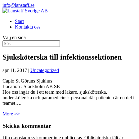
info@lanstaff.se
Start
Kontakta oss
Välj en sida
Sjuksköterska till infektionssektionen
apr 11, 2017
|
Uncategorized
Capio St Görans Sjukhus
Location :
Stockholm
AB
SE
Hos oss ingår du i ett team med läkare, sjuksköterska,
undersköterska och paramedicinsk personal där patienten är en del i
teamet….
More >>
Skicka kommentar
Din e-postadress kommer inte publiceras.
Obligatoriska fält är