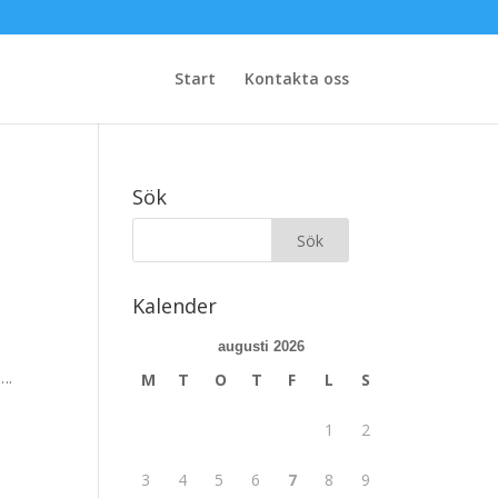
Start
Kontakta oss
Sök
Kalender
augusti 2026
….
M
T
O
T
F
L
S
1
2
3
4
5
6
7
8
9