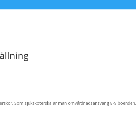
ällning
öterskor. Som sjuksköterska är man omvårdnadsansvarig 8-9 boenden