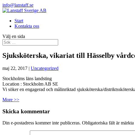
info@lanstaff.se
Start
Kontakta oss
Välj en sida
Sjuksköterska, vikariat till Hässelby vårdc
maj 22, 2017
|
Uncategorized
Stockholms läns landsting
Location :
Stockholm
AB
SE
Vi söker en engagerad och målinriktad sjuksköterska/distriktssköterska
More >>
Skicka kommentar
Din e-postadress kommer inte publiceras.
Obligatoriska fält är märkta