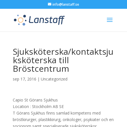
info@lanstaff.se
Sjuksköterska/kontaktsju
ksköterska till
Bröstcentrum
sep 17, 2016
|
Uncategorized
Capio St Görans Sjukhus
Location :
Stockholm
AB
SE
T Görans Sjukhus finns samlad kompetens med
bröstkirurger, plastikkirurg, onkologer, psykiater och en
socionom samt specialiserade sjuksköterskor….