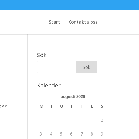
Start
Kontakta oss
Sök
Kalender
augusti 2026
g av
M
T
O
T
F
L
S
1
2
3
4
5
6
7
8
9