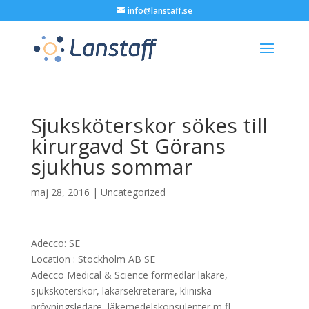
info@lanstaff.se
Sjuksköterskor sökes till
kirurgavd St Görans
sjukhus sommar
maj 28, 2016
|
Uncategorized
Adecco: SE
Location :
Stockholm
AB
SE
Adecco Medical & Science förmedlar läkare,
sjuksköterskor, läkarsekreterare, kliniska
prövningsledare, läkemedelskonsulenter m fl….