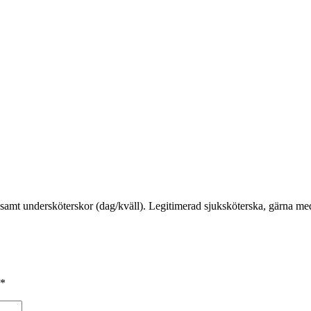
r samt undersköterskor (dag/kväll). Legitimerad sjuksköterska, gärna m
*