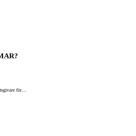
MAR?
betsgivare för…