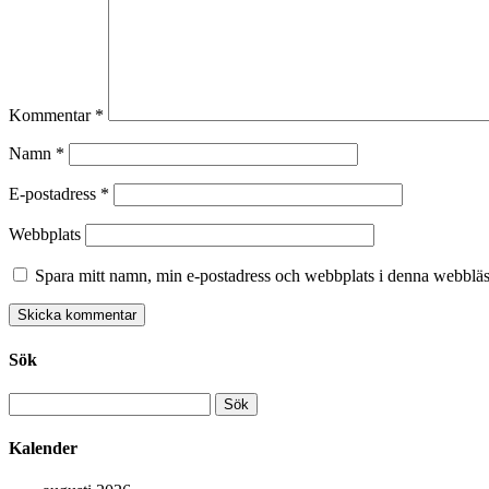
Kommentar
*
Namn
*
E-postadress
*
Webbplats
Spara mitt namn, min e-postadress och webbplats i denna webbläsa
Sök
Sök
efter:
Kalender