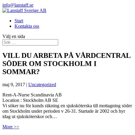
info@lanstaff.se
Start
Kontakta oss
Välj en sida
VILL DU ARBETA PÅ VÅRDCENTRAL
SÖDER OM STOCKHOLM I
SOMMAR?
maj 9, 2017
|
Uncategorized
Rent-A-Nurse Scandinavia AB
Location :
Stockholm
AB
SE
Vi söker nu för kunds räkning en sjuksköterska till mottagning söder
om Stockholm under perioden v 26-31. Startade år 2002 och hyr
idag ut sjuksköterskor och…
More >>