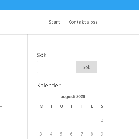
Start
Kontakta oss
Sök
Kalender
augusti 2026
.
M
T
O
T
F
L
S
1
2
3
4
5
6
7
8
9